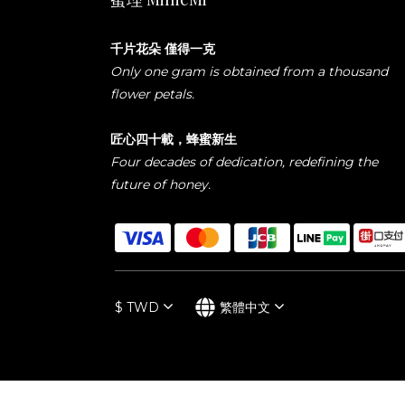
千片花朵 僅得一克
Only one gram is obtained from a thousand
flower petals.
匠心四十載，蜂蜜新生
Four decades of dedication, redefining the
future of honey.
$
TWD
繁體中文